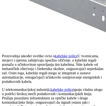
Proizvodnja također uvelike ovisi o
kabelske police
U tvornicama,
strojevi i oprema zahtijevaju opsežno ožičenje, a kabelski regali
pomažu u učinkovitom upravljanju tim kabelima. Štite kabele od
mehaničkih oštećenja i čimbenika okoline, osiguravajući neprekidan
rad. Osim toga, kabelski regali mogu se integrirati u sustave
automatizacije, omogućujući učinkovito usmjeravanje energetskih i
podatkovnih kabela.
U telekomunikacijskoj industriji,
kabelske police
igraju vitalnu ulogu
u podršci širokoj mreži podatkovnih i komunikacijskih linija.
Pružaju pouzdanu infrastrukturu za optičke kabele i druge
komunikacijske linije, osiguravajući da signali ostanu jaki i