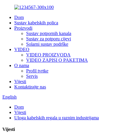
Dom
Sustav kabelskih polica
Proizvodi
Sustav potpornih kanala
Sustav za potporu cijevi
Solarni sustav podrške
VIDEO
VIDEO PROIZVODA
VIDEO ZAPISI O PAKETIMA
O nama
Profil tvrtke
Servis
Vijesti
Kontaktirajte nas
English
Dom
Vijesti
Uloga kabelskih regala u raznim industrijama
Vijesti