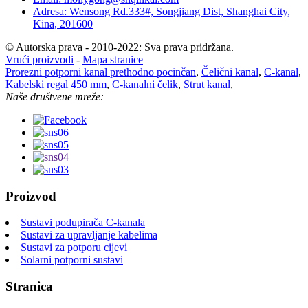
Adresa: Wensong Rd.333#, Songjiang Dist, Shanghai City,
Kina, 201600
© Autorska prava - 2010-2022: Sva prava pridržana.
Vrući proizvodi
-
Mapa stranice
Prorezni potporni kanal prethodno pocinčan
,
Čelični kanal
,
C-kanal
,
Kabelski regal 450 mm
,
C-kanalni čelik
,
Strut kanal
,
Naše društvene mreže:
Proizvod
Sustavi podupirača C-kanala
Sustavi za upravljanje kabelima
Sustavi za potporu cijevi
Solarni potporni sustavi
Stranica