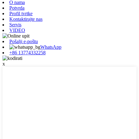
O nama
Potvrda
Profil tvrtke
Kontaktirajte nas
Servis
VIDEO
Pošalji e-poštu
WhatsApp
+86 13774332258
x