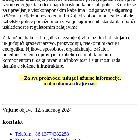
izvore energije, također imaju koristi od kabelskih polica. Koriste se
za upravljanje visokonaponskim kabelima i osiguravanje sigurnog
ožičenja u cijelom postrojenju. Pružajući slobodan put za te kabele,
kabelske police pomažu u održavanju sigurnosnih standarda i potiču
usklađenost s regulatornim zahtjevima.
Zaključno, kabelski regali su nezamjenjivi u raznim industrijama,
uključujući građevinarstvo, proizvodnju, telekomunikacije i
energetiku. Njihova sposobnost organiziranja, zaštite i
pojednostavljenja upravljanja kabelima čini ih ključnom
komponentom u osiguravanju učinkovitosti i sigurnosti rada
današnje složene infrastrukture.
→
Za sve proizvode, usluge i ažurne informacije,
molimo
kontaktirajte nas
.
Vrijeme objave: 12. studenog 2024.
kontakt
Telefon: +86 13774332258
Email: mollygong@shqinkai.com