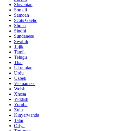
Slovenian
Somali
Samoan
Scots Gaelic
Shona
Sindhi
Sundanese
Swahili
Tajik
Tamil
Telugu
Thai
Ukrainian
Urdu
Uzbek
Vietnamese
Welsh
Xhosa
Yiddish
Yoruba
Zulu
Kinyarwanda
Tatar
Oriya
Turkmen