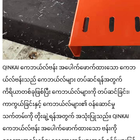
QINKAI ကေဘယ်လ်ဗန်း အပေါက်ဖောက်ထားသော ကေဘ
ယ်လ်ဗန်းသည် ကေဘယ်လ်များ တပ်ဆင်ရန်အတွက်
ကိရိယာတစ်ခုဖြစ်ပြီး ကေဘယ်လ်များကို တပ်ဆင်ခြင်း၊
ကာကွယ်ခြင်းနှင့် ကေဘယ်လ်များ၏ ဝန်ဆောင်မှု
သက်တမ်းကို တိုးချဲ့ရန်အတွက် အသုံးပြုသည်။ QINKAI
ကေဘယ်လ်ဗန်း အပေါက်ဖောက်ထားသော ဗန်းကို