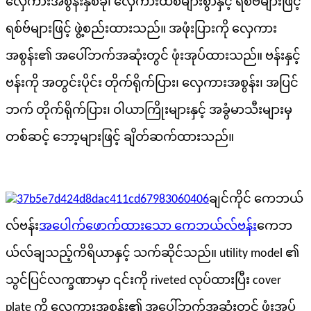
လှေကားအစွန်းနှစ်ခု၊ လှေကားထစ်များစွာနှင့် ရစ်ဗ်များဖြင့်
ရစ်ဗ်များဖြင့် ဖွဲ့စည်းထားသည်။ အဖုံးပြားကို လှေကား
အစွန်း၏ အပေါ်ဘက်အဆုံးတွင် ဖုံးအုပ်ထားသည်။ ဗန်းနှင့်
ဗန်းကို အတွင်းပိုင်း တိုက်ရိုက်ပြား၊ လှေကားအစွန်း၊ အပြင်
ဘက် တိုက်ရိုက်ပြား၊ ဝါယာကြိုးများနှင့် အခွံမာသီးများမှ
တစ်ဆင့် ဘော့များဖြင့် ချိတ်ဆက်ထားသည်။
ချင်ကိုင် ကေဘယ်
လ်ဗန်း
အပေါက်ဖောက်ထားသော ကေဘယ်လ်ဗန်း
ကေဘ
ယ်လ်ချသည့်ကိရိယာနှင့် သက်ဆိုင်သည်။ utility model ၏
သွင်ပြင်လက္ခဏာမှာ ၎င်းကို riveted လုပ်ထားပြီး cover
plate ကို လှေကားအစွန်း၏ အပေါ်ဘက်အဆုံးတွင် ဖုံးအုပ်