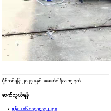
ပို့စ်တင်ချိန်: ၂၀၂၃ ခုနှစ်၊ ဖေဖော်ဝါရီလ ၁၃ ရက်
ဆက်သွယ်ရန်
ဖုန်း: +၈၆ ၁၃၇၇၄၃၃၂၂၅၈