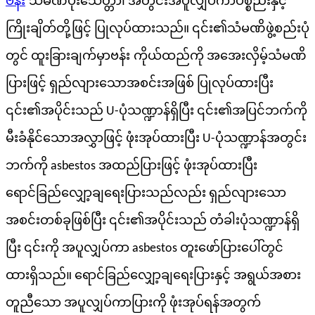
ဗန်း
သံမဏိပုံးသေတ္တာ၊ အတွင်းအပူလျှပ်ကာပစ္စည်းနှင့်
ကြိုးချိတ်တို့ဖြင့် ပြုလုပ်ထားသည်။ ၎င်း၏သံမဏိဖွဲ့စည်းပုံ
တွင် ထူးခြားချက်မှာ
ဗန်း
ကိုယ်ထည်ကို အအေးလှိမ့်သံမဏိ
ပြားဖြင့် ရှည်လျားသောအစင်းအဖြစ် ပြုလုပ်ထားပြီး
၎င်း၏အပိုင်းသည် U-ပုံသဏ္ဍာန်ရှိပြီး ၎င်း၏အပြင်ဘက်ကို
မီးခံနိုင်သောအလွှာဖြင့် ဖုံးအုပ်ထားပြီး U-ပုံသဏ္ဍာန်အတွင်း
ဘက်ကို asbestos အထည်ပြားဖြင့် ဖုံးအုပ်ထားပြီး
ရောင်ခြည်လျှော့ချရေးပြားသည်လည်း ရှည်လျားသော
အစင်းတစ်ခုဖြစ်ပြီး ၎င်း၏အပိုင်းသည် တံခါးပုံသဏ္ဍာန်ရှိ
ပြီး ၎င်းကို အပူလျှပ်ကာ asbestos တူးဖော်ပြားပေါ်တွင်
ထားရှိသည်။ ရောင်ခြည်လျှော့ချရေးပြားနှင့် အရွယ်အစား
တူညီသော အပူလျှပ်ကာပြားကို ဖုံးအုပ်ရန်အတွက်