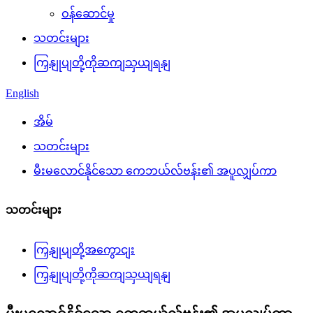
ဝန်ဆောင်မှု
သတင်းများ
ကြှနျုပျတို့ကိုဆကျသှယျရနျ
English
အိမ်
သတင်းများ
မီးမလောင်နိုင်သော ကေဘယ်လ်ဗန်း၏ အပူလျှပ်ကာ
သတင်းများ
ကြှနျုပျတို့အကွောငျး
ကြှနျုပျတို့ကိုဆကျသှယျရနျ