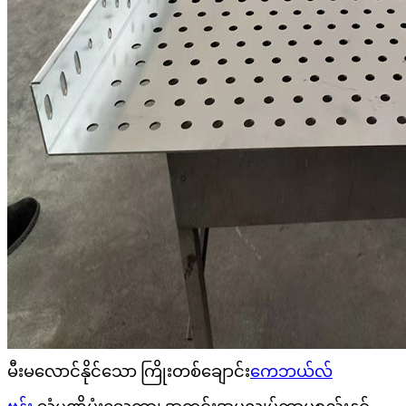
မီးမလောင်နိုင်သော ကြိုးတစ်ချောင်း
ကေဘယ်လ်