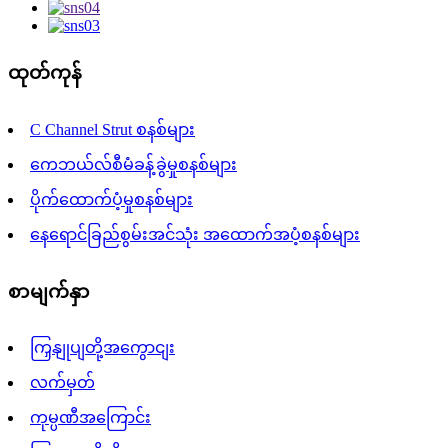
ထုတ်ကုန်
C Channel Strut စနစ်များ
ကေဘယ်လ်စီမံခန့်ခွဲမှုစနစ်များ
ပိုက်ထောက်ပံ့မှုစနစ်များ
နေရောင်ခြည်စွမ်းအင်သုံး အထောက်အပံ့စနစ်များ
စာမျက်နှာ
ကြှနျုပျတို့အကွောငျး
လက်မှတ်
ကုမ္ပဏီအကြောင်း