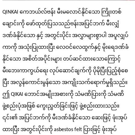
QINKAI ကေဘယ်လ်
ဗန်း
မီးမလောင်နိုင်သော ကြိုးတစ်
ချောင်းကို ဖော်ထုတ်ပြသသည်
ဗန်း
အပြင်ဘက် မီးလျှံ
ဒဏ်ခံနိုင်သော နှင့် အတွင်းပိုင်း အလွှာများစွာပါ အပူလျှပ်
ကာကို အသုံးပြုထားပြီး လေဝင်လေထွက်နှင့် မိုးရေဒဏ်ခံ
နိုင်သော အစိတ်အပိုင်းများ တပ်ဆင်ထားသောကြောင့်
မီးဘေးကာကွယ်ရေး လုပ်ဆောင်ချက်ကို ပိုမိုပြီးပြည့်စုံစေ
ပြီး အလွန်ကောင်းမွန်သော အကျိုးသက်ရောက်မှုရှိသည်။
ဤ QIKAI ဘောင်အမျိုးအစားကို သံမဏိပြားကို သံမဏိ
ဖွဲ့စည်းပုံအဖြစ် ကွေးညွှတ်ခြင်းဖြင့် ဖွဲ့စည်းထားသည်။
၎င်း၏ အပြင်ဘက်ကို မီးဒဏ်ခံနိုင်သော ဆေးဖြင့် ဖုံးအုပ်
ထားပြီး အတွင်းပိုင်းကို asbestos felt ပြားဖြင့် ဖုံးအုပ်