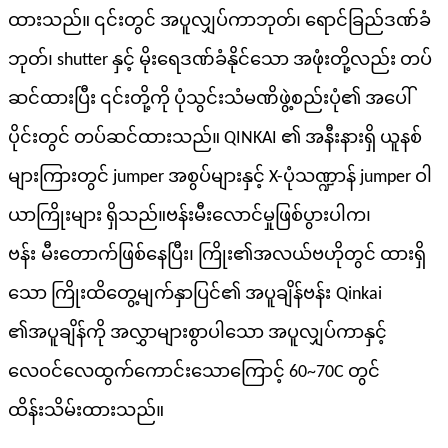
ထားသည်။ ၎င်းတွင် အပူလျှပ်ကာဘုတ်၊ ရောင်ခြည်ဒဏ်ခံ
ဘုတ်၊ shutter နှင့် မိုးရေဒဏ်ခံနိုင်သော အဖုံးတို့လည်း တပ်
ဆင်ထားပြီး ၎င်းတို့ကို ပုံသွင်းသံမဏိဖွဲ့စည်းပုံ၏ အပေါ်
ပိုင်းတွင် တပ်ဆင်ထားသည်။ QINKAI ၏ အနီးနားရှိ ယူနစ်
များကြားတွင် jumper အစွပ်များနှင့် X-ပုံသဏ္ဍာန် jumper ဝါ
ယာကြိုးများ ရှိသည်။
ဗန်း
မီးလောင်မှုဖြစ်ပွားပါက၊
ဗန်း
မီးတောက်ဖြစ်နေပြီး၊ ကြိုး၏အလယ်ဗဟိုတွင် ထားရှိ
သော ကြိုးထိတွေ့မျက်နှာပြင်၏ အပူချိန်
ဗန်း
Qinkai
၏အပူချိန်ကို အလွှာများစွာပါသော အပူလျှပ်ကာနှင့်
လေဝင်လေထွက်ကောင်းသောကြောင့် 60~70C တွင်
ထိန်းသိမ်းထားသည်။