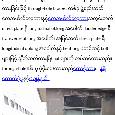
ထားခြင်းဖြင့် through-hole bracket တစ်ခု ဖွဲ့စည်းသည်။
ကေဘယ်လ်လှေကားနှင့်
ကေဘယ်လ်လှေကား
အတွင်းဘက်
direct plate ရှိ longitudinal oblong အပေါက်၊ ladder edge ရှိ
transverse oblong အပေါက်၊ အပြင်ဘက် direct plate ရှိ
longitudinal oblong အပေါက်နှင့် heat ring မှတစ်ဆင့် bolt
များဖြင့် ချိတ်ဆက်ထားပြီး nut များကို တပ်ဆင်ထားသည်။
through-hole
ဗန်း
မှ ပံ့ပိုးပေးထားသည်
ထောင့်ဘား
or
နံရံ
ထောက်ပံ့မှု
နှင့်
C ချန်နယ်။