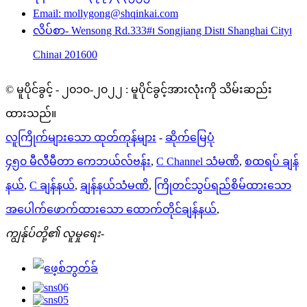
Email: mollygong@shqinkai.com
လိပ်စာ- Wensong Rd.333#၊ Songjiang Dist၊ Shanghai City၊
China၊ 201600
© မူပိုင်ခွင့် - ၂၀၁၀-၂၀၂၂ : မူပိုင်ခွင့်အားလုံးကို သိမ်းဆည်း
ထားသည်။
လူကြိုက်များသော ထုတ်ကုန်များ
-
ဆိုက်မြေပုံ
၄၅၀ မီလီမီတာ ကေဘယ်လ်ဗန်း
,
C Channel သံမဏိ
,
စထရပ် ချန်
နယ်
,
C ချန်နယ်
,
ချန်နယ်သံမဏိ
,
ကြိုတင်သွပ်ရည်စိမ်ထားသော
အပေါက်ဖောက်ထားသော ထောက်တိုင်ချန်နယ်
,
ကျွန်ုပ်တို့၏ လူမှုရေး-