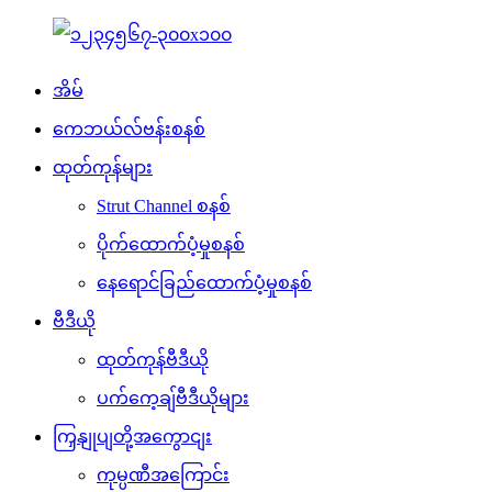
အိမ်
ကေဘယ်လ်ဗန်းစနစ်
ထုတ်ကုန်များ
Strut Channel စနစ်
ပိုက်ထောက်ပံ့မှုစနစ်
နေရောင်ခြည်ထောက်ပံ့မှုစနစ်
ဗီဒီယို
ထုတ်ကုန်ဗီဒီယို
ပက်ကေ့ချ်ဗီဒီယိုများ
ကြှနျုပျတို့အကွောငျး
ကုမ္ပဏီအကြောင်း