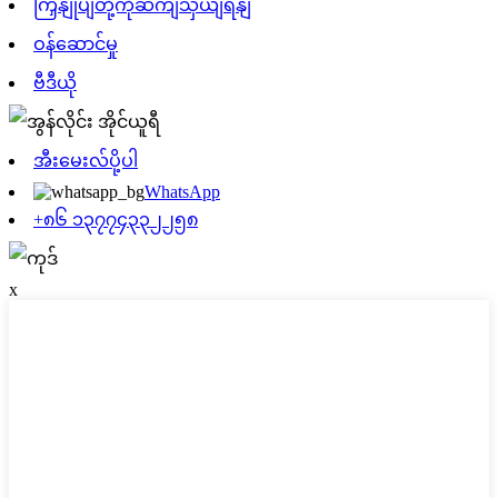
ကြှနျုပျတို့ကိုဆကျသှယျရနျ
ဝန်ဆောင်မှု
ဗီဒီယို
အီးမေးလ်ပို့ပါ
WhatsApp
+၈၆ ၁၃၇၇၄၃၃၂၂၅၈
x