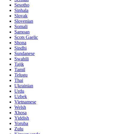
Sesotho
Sinhala
Slovak
Slovenian
Somali
Samoan
Scots Gaelic
Shona
Sindhi
Sundanese
Swahili
Tajik
Tamil
Telugu
Thai
Ukrainian
Urdu
Uzbek
Vietnamese
Welsh
Xhosa
Yiddish
Yoruba
Zulu