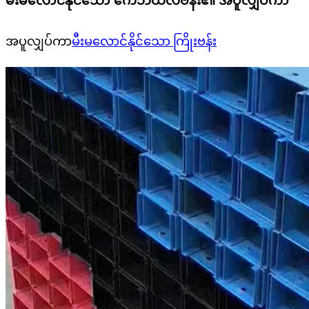
မီးမလောင်နိုင်သော ကေဘယ်လ်ဗန်း၏ အပူလျှပ်ကာ
အပူလျှပ်ကာ
မီးမလောင်နိုင်သော ကြိုး
ဗန်း