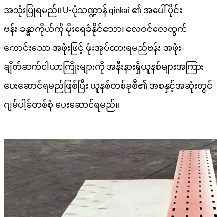
အသုံးပြုရမည်။ U-ပုံသဏ္ဍာန် qinkai ၏ အပေါ်ပိုင်း
ဗန်း
ခန္ဓာကိုယ်ကို မိုးရေခံနိုင်သော၊ လေဝင်လေထွက်
ကောင်းသော အဖုံးဖြင့် ဖုံးအုပ်ထားရမည်
ဗန်း
အဖုံး-
ချိတ်ဆက်ဝါယာကြိုးများကို အနီးနားရှိယူနစ်များအကြား
ပေးဆောင်ရမည်ဖြစ်ပြီး ယူနစ်တစ်ခုစီ၏ အစနှင့်အဆုံးတွင်
ဂျမ်ပါ့ခ်တစ်စုံ ပေးဆောင်ရမည်။