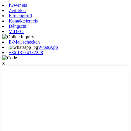
Iwwer eis
Zertifikat
Firmenprofil
Kontaktéiert eis
Déngscht
VIDEO
E-Mail schécken
WhatsApp
+86 13774332258
x