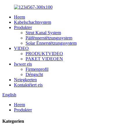
Heem
Kabelschachtsystem
Produkter
Strut Kanal System
Päifënnerstëtzungssystem
Solar Ënnerstëtzungssystem
VIDEO
PRODUKTVIDEO
PAKET VIDEOEN
Iwwer eis
Firmenprofil
Déngscht
Neiegkeeten
Kontaktéiert eis
English
Heem
Produkter
Kategorien