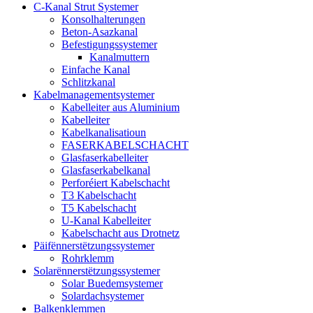
C-Kanal Strut Systemer
Konsolhalterungen
Beton-Asazkanal
Befestigungssystemer
Kanalmuttern
Einfache Kanal
Schlitzkanal
Kabelmanagementsystemer
Kabelleiter aus Aluminium
Kabelleiter
Kabelkanalisatioun
FASERKABELSCHACHT
Glasfaserkabelleiter
Glasfaserkabelkanal
Perforéiert Kabelschacht
T3 Kabelschacht
T5 Kabelschacht
U-Kanal Kabelleiter
Kabelschacht aus Drotnetz
Päifënnerstëtzungssystemer
Rohrklemm
Solarënnerstëtzungssystemer
Solar Buedemsystemer
Solardachsystemer
Balkenklemmen