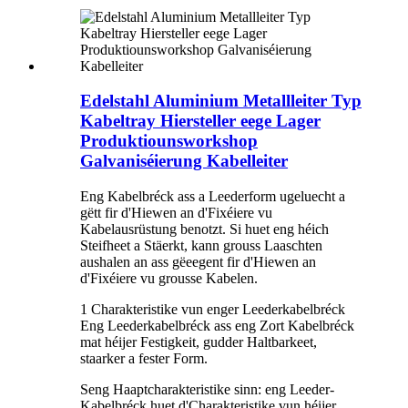
Edelstahl Aluminium Metallleiter Typ
Kabeltray Hiersteller eege Lager
Produktiounsworkshop
Galvaniséierung Kabelleiter
Eng Kabelbréck ass a Leederform ugeluecht a
gëtt fir d'Hiewen an d'Fixéiere vu
Kabelausrüstung benotzt. Si huet eng héich
Steifheet a Stäerkt, kann grouss Laaschten
aushalen an ass gëeegent fir d'Hiewen an
d'Fixéiere vu grousse Kabelen.
1 Charakteristike vun enger Leederkabelbréck
Eng Leederkabelbréck ass eng Zort Kabelbréck
mat héijer Festigkeit, gudder Haltbarkeet,
staarker a fester Form.
Seng Haaptcharakteristike sinn: eng Leeder-
Kabelbréck huet d'Charakteristike vun héijer