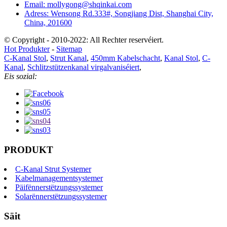
Email: mollygong@shqinkai.com
Adress: Wensong Rd.333#, Songjiang Dist, Shanghai City,
China, 201600
© Copyright - 2010-2022: All Rechter reservéiert.
Hot Produkter
-
Sitemap
C-Kanal Stol
,
Strut Kanal
,
450mm Kabelschacht
,
Kanal Stol
,
C-
Kanal
,
Schlitzstützenkanal virgalvaniséiert
,
Eis sozial:
PRODUKT
C-Kanal Strut Systemer
Kabelmanagementsystemer
Päifënnerstëtzungssystemer
Solarënnerstëtzungssystemer
Säit