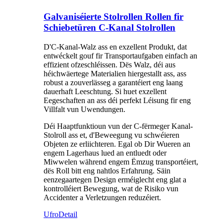
Galvaniséierte Stolrollen Rollen fir
Schiebetüren C-Kanal Stolrollen
D'C-Kanal-Walz ass en exzellent Produkt, dat
entwéckelt gouf fir Transportaufgaben einfach an
effizient ofzeschléissen. Dës Walz, déi aus
héichwäertege Materialien hiergestallt ass, ass
robust a zouverlässeg a garantéiert eng laang
dauerhaft Leeschtung. Si huet exzellent
Eegeschaften an ass déi perfekt Léisung fir eng
Villfalt vun Uwendungen.
Déi Haaptfunktioun vun der C-fërmeger Kanal-
Stolroll ass et, d'Beweegung vu schwéieren
Objeten ze erliichteren. Egal ob Dir Wueren an
engem Lagerhaus lued an entluedt oder
Miwwelen während engem Ëmzug transportéiert,
dës Roll bitt eng nahtlos Erfahrung. Säin
eenzegaartegen Design erméiglecht eng glat a
kontrolléiert Bewegung, wat de Risiko vun
Accidenter a Verletzungen reduzéiert.
Ufro
Detail