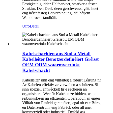
Festigkeit, gudder Haltbarkeet, staarker a fester
Struktur. Den Deel, deen geschweesst gëtt, huet
eng héichfesteg Lötverbindung, déi héijem
Wanddrock standhält.
Ufro
Detail
Kabelschachten aus Stol a Metall
Kabelleiter Benotzerdefinéiert Gréisst
OEM ODM waarmverzinkt
Kabelschacht
Kabelleiter sinn eng villfälteg a robust Léisung fir
Är Kabelen effektiv ze verwalten a schützen. Si
sinn speziell entwéckelt fir e sécheren an
organiséierte Wee fir Kabelen ze bidden, wat e
reibungslosen an effizienten Operatioun an enger
Villfalt vun Ëmfeld garantéiert, egal ob et e Büro,
en Datenzentrum, eng Fabréck oder all aner
kommerziell oder industriell Ëmfeld ass.