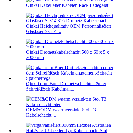
Qinkai Kabelleiter Kabelen Rack Ladegerät
Qinkai Héichqualitativ OEM Personnaliséiert
Glasfaser Ss314 ...
Qinkai Drotnetzkabelschacht 500 x 60 x 5 x
3000 mm
Qinkai ouni Buer Drotnetzschachten ënner
Schreifdësch Kabelman...
OEM&ODM waarmverzinkt Stol T3
Kabelschacht ...