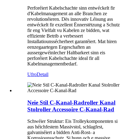
Perforéiert Kabelschachte sinn entwéckelt fir
d'Kabelmanagement an alle Branchen ze
revolutionéieren. Dës innovativ Léisung ass
entwéckelt fir exzellent Ënnerstëtzung a Schutz
fir eng Vielfalt vu Kabelen ze bidden, wat
effiziente Betrib a verbessert
Installatiounssécherheet garantéiert. Mat hiren
eenzegaartegen Eegeschaften an
aussergewéinlecher Haltbarkeet sinn eis
perforéiert Kabelschachte ideal fir all
Kabelmanagementbedarf.
Ufro
Detail
Neie Stil C-Kanal-Radroller Kanal
Stolroller Accessoire C-Kanal-Rad
Schwéier Struktur: Eis Trolleykomponenten si
aus héichfestem Massivstol, schlagfest,
galvaniséiert a bidden Anti-Rost- a
Korrosiounsschutz. Si hunn och e massive