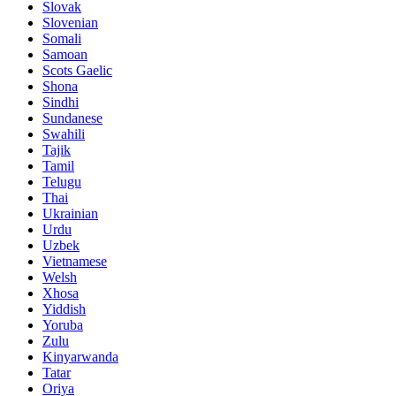
Slovak
Slovenian
Somali
Samoan
Scots Gaelic
Shona
Sindhi
Sundanese
Swahili
Tajik
Tamil
Telugu
Thai
Ukrainian
Urdu
Uzbek
Vietnamese
Welsh
Xhosa
Yiddish
Yoruba
Zulu
Kinyarwanda
Tatar
Oriya