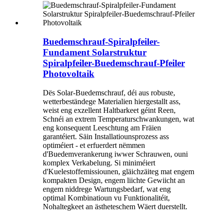
Buedemschrauf-Spiralpfeiler-
Fundament Solarstruktur
Spiralpfeiler-Buedemschrauf-Pfeiler
Photovoltaik
Dës Solar-Buedemschrauf, déi aus robuste,
wetterbeständege Materialien hiergestallt ass,
weist eng exzellent Haltbarkeet géint Reen,
Schnéi an extrem Temperaturschwankungen, wat
eng konsequent Leeschtung am Fräien
garantéiert. Säin Installatiounsprozess ass
optiméiert - et erfuerdert nëmmen
d'Buedemverankerung iwwer Schrauwen, ouni
komplex Verkabelung. Si miniméiert
d'Kuelestoffemissiounen, gläichzäiteg mat engem
kompakten Design, engem liichte Gewiicht an
engem niddrege Wartungsbedarf, wat eng
optimal Kombinatioun vu Funktionalitéit,
Nohaltegkeet an ästheteschem Wäert duerstellt.