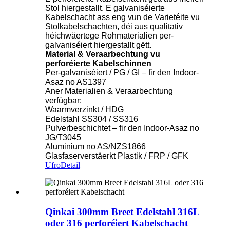
Stol hiergestallt. E galvaniséierte
Kabelschacht ass eng vun de Varietéite vu
Stolkabelschachten, déi aus qualitativ
héichwäertege Rohmaterialien per-
galvaniséiert hiergestallt gëtt.
Material & Veraarbechtung vu
perforéierte Kabelschinnen
Per-galvaniséiert / PG / GI – fir den Indoor-
Asaz no AS1397
Aner Materialien & Veraarbechtung
verfügbar:
Waarmverzinkt / HDG
Edelstahl SS304 / SS316
Pulverbeschichtet – fir den Indoor-Asaz no
JG/T3045
Aluminium no AS/NZS1866
Glasfaserverstäerkt Plastik / FRP / GFK
Ufro
Detail
Qinkai 300mm Breet Edelstahl 316L
oder 316 perforéiert Kabelschacht