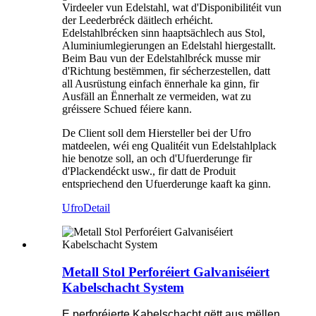
Virdeeler vun Edelstahl, wat d'Disponibilitéit vun
der Leederbréck däitlech erhéicht.
Edelstahlbrécken sinn haaptsächlech aus Stol,
Aluminiumlegierungen an Edelstahl hiergestallt.
Beim Bau vun der Edelstahlbréck musse mir
d'Richtung bestëmmen, fir sécherzestellen, datt
all Ausrüstung einfach ënnerhale ka ginn, fir
Ausfäll an Ënnerhalt ze vermeiden, wat zu
gréissere Schued féiere kann.
De Client soll dem Hiersteller bei der Ufro
matdeelen, wéi eng Qualitéit vun Edelstahlplack
hie benotze soll, an och d'Ufuerderunge fir
d'Plackendéckt usw., fir datt de Produit
entspriechend den Ufuerderunge kaaft ka ginn.
Ufro
Detail
Metall Stol Perforéiert Galvaniséiert
Kabelschacht System
E perforéierte Kabelschacht gëtt aus mëllen