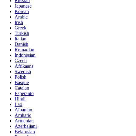
Russian
Japanese
Korean
Arabic
Irish
Greek
Turkish
Italian
Danish
Romanian
Indonesian
Czech
Afrikaans
Swedish
Polish
Basque
Catalan
Esperanto
Hindi
Lao
Albanian
Amharic
Armenian
Azerbaijani
Belarusian