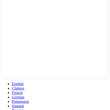
English
Chinese
French
German
Portuguese
Spanish