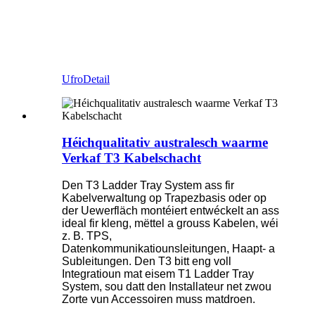
Ufro
Detail
Héichqualitativ australesch waarme
Verkaf T3 Kabelschacht
Den T3 Ladder Tray System ass fir
Kabelverwaltung op Trapezbasis oder op
der Uewerfläch montéiert entwéckelt an ass
ideal fir kleng, mëttel a grouss Kabelen, wéi
z. B. TPS,
Datenkommunikatiounsleitungen, Haapt- a
Subleitungen. Den T3 bitt eng voll
Integratioun mat eisem T1 Ladder Tray
System, sou datt den Installateur net zwou
Zorte vun Accessoiren muss matdroen.