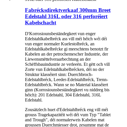
Fabrécksdirektverkaaf 300mm Breet
Edelstahl 316L oder 316 perforéiert
Kabelschacht
D'Korrosiounsbeständegkeet vun enger
Edelstahlkabelbréck ass vill méi héich wéi déi
vun enger normaler Kuelestolbréck, an
Edelstahlkabelbrécke gi meeschtens benotzt fir
Kabelen an der petrochemescher Industrie, der
Liewensmëttelveraarbechtung an der
Schëffsbauindustrie ze verleeën. Et gëtt och vill
Zorte vun Edelstahlkabelbrécken, déi no der
Struktur klasséiert sinn: Duerchbroch-
Edelstahlbréck, Leeder-Edelstahlbréck, Trenn-
Edelstahlbréck. Wann se no Material klasséiert
ginn (Korrosiounsbeständegkeet vu niddreg bis
héich): 201 Edelstahl, 304 Edelstahl, 316L
Edelstahl.
Zousätzlech huet d'Edelstahlbréck eng vill méi
grouss Tragekapazitéit wéi déi vum Typ "Tablet
and Trough", déi normalerweis Kabelen mat
groussen Duerchmiesser drot, zesumme mat de