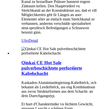
Kanal zu bezuelbare Präisser bannent engem
Zäitraum kréien. Den Haaptvirdeel vu
Stretchkanäl an der Konstruktioun ass, datt et vill
Méiglechkeeten gëtt fir Längen an aner
Elementer séier an einfach mam Stretchkanal ze
verbannen, andeems verschidde spezialiséiert
strut-spezifesch Befestigungen a Schrauwen
benotzt ginn.
Ufro
Detail
Qinkai CE Hot Sale
pulverbeschichtete perforéierte
Kabelschacht
Kaskaden-Aluminiumlegierung-Kabelbréck, och
bekannt als Leederbréck, ass eng Kombinatioun
aus zwou Strukturformen aus dem Schacht- an
dem Duerchgangstyp.
Et huet d'Charakteristike vu liichtem Gewiicht,
grousser Laascht a schéiner Form.