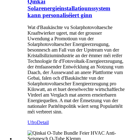
Qinkai
Solarenergieinstallatiounssystem
kann personaliséiert ginn
Wat d'Baukäschte vu Solarphotovoltaesche
Kraaftwierker ugeet, mat der grousser
Uwendung a Promotioun vun der
Solarphotovoltaescher Energieerzeugung,
besonnesch am Fall vun der Upstream vun der
Kristallsiliziumindustrie an der ëmmer méi reifer
Technologie fir d'Fotovoltaik-Energieerzeugung,
der ëmfaassender Entwécklung an Notzung vum
Daach, der Äussewand an anere Plattforme vum
Gebai, falen och d'Baukäschte vun der
Solarphotovoltaescher Energieerzeugung pro
Kilowatt, an et huet deeselwechte wirtschaftleche
Virdeel am Verglach mat aneren erneierbaren
Energiequellen. A mat der Ëmsetzung vun der
nationaler Paritéitspolitik wäert seng Popularitéit
méi verbreet sinn.
Ufro
Detail