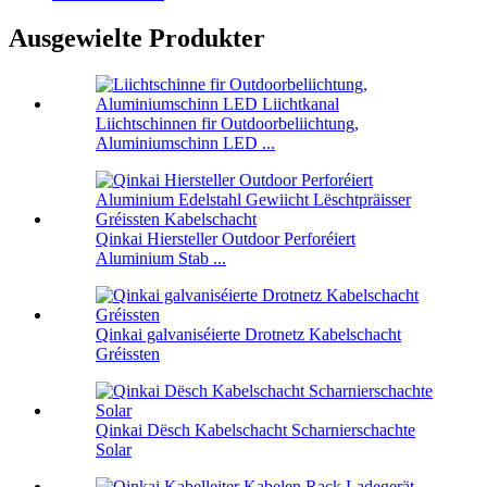
Ausgewielte Produkter
Liichtschinnen fir Outdoorbeliichtung,
Aluminiumschinn LED ...
Qinkai Hiersteller Outdoor Perforéiert
Aluminium Stab ...
Qinkai galvaniséierte Drotnetz Kabelschacht
Gréissten
Qinkai Dësch Kabelschacht Scharnierschachte
Solar