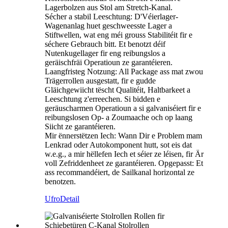
Lagerbolzen aus Stol am Stretch-Kanal.
Sécher a stabil Leeschtung: D'Véierlager-
Wagenanlag huet geschweesste Lager a
Stiftwellen, wat eng méi grouss Stabilitéit fir e
séchere Gebrauch bitt. Et benotzt déif
Nutenkugellager fir eng reibungslos a
geräischfräi Operatioun ze garantéieren.
Laangfristeg Notzung: All Package ass mat zwou
Trägerrollen ausgestatt, fir e gudde
Gläichgewiicht tëscht Qualitéit, Haltbarkeet a
Leeschtung z'erreechen. Si bidden e
geräuscharmen Operatioun a si galvaniséiert fir e
reibungslosen Op- a Zoumaache och op laang
Siicht ze garantéieren.
Mir ënnerstëtzen Iech: Wann Dir e Problem mam
Lenkrad oder Autokomponent hutt, sot eis dat
w.e.g., a mir hëllefen Iech et séier ze léisen, fir Är
voll Zefriddenheet ze garantéieren. Opgepasst: Et
ass recommandéiert, de Sailkanal horizontal ze
benotzen.
Ufro
Detail