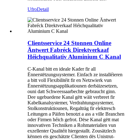
Ufro
Detail
Clientsservice 24 Stonnen Online
Äntwert Fabréck Direktverkaaf
Héichqualitativ Aluminium C Kanal
C-Kanal bitt en ideale Kader fir all
Ënnerstëtzungssystemer. Einfach ze installéieren
a bitt voll Flexibilitéit fir en Netzwierk vun
Ënnerstëtzungsapplikatiounen derbäizesetzen,
ouni datt Schweessaarbechte gebraucht ginn.
Dee ugebuedene Kanal gëtt wäit verbreet fir
Kabelkanalsystemer, Verdrahtungssystemer,
Stolkonstruktiounen, Regalträg fir elektresch
Leitungen a Päifen benotzt a ass a ville Branchen
oder Firmen héich gefrot. Dëse Kanal gëtt mat
innovativen Techniken a Rohmaterialien vun
exzellenter Qualitéit hiergestallt. Zousätzlech
kënnen eis geschätzte Clienten dës Unistrut-