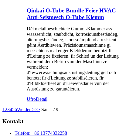
Qinkai O-Tube Bundle Feier HVAC
Anti-Seismesch O-Tube Klemm
Déi metallbeschichtete Gummi-Klammer ass
waasserdicht, staubdicht, korrosiounsbeständeg,
alterungsbeständeg, stoossdämpfend a resistent
géint Äerdbiewen. Präzisiounsmaschinne gi
meeschtens mat enger Klebklemm benotzt fir
d'Leitung ze fixéieren, fir Schied un der Leitung
während dem Betrib vun der Maschinn ze
vermeiden;
d'Iwwerwaachungsausrüstungsleitung gëtt och
benotzt fir d'Leitung ze stabiliséieren, fir
d'Bildkloerheet an d'Liewensdauer vun der
Ausrüstung ze garantéieren.
Ufro
Detail
1
2
3
4
5
6
Weider >
>>
Säit 1 / 9
Kontakt
Telefon: +86 13774332258