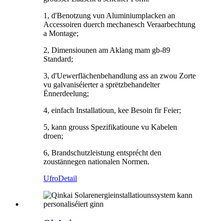
1, d'Benotzung vun Aluminiumplacken an
Accessoiren duerch mechanesch Veraarbechtung
a Montage;
2, Dimensiounen am Aklang mam gb-89
Standard;
3, d'Uewerflächenbehandlung ass an zwou Zorte
vu galvaniséierter a sprëtzbehandelter
Ënnerdeelung;
4, einfach Installatioun, kee Besoin fir Feier;
5, kann grouss Spezifikatioune vu Kabelen
droen;
6, Brandschutzleistung entsprécht den
zoustännegen nationalen Normen.
Ufro
Detail