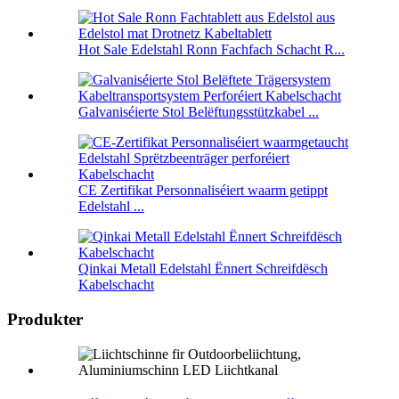
Hot Sale Edelstahl Ronn Fachfach Schacht R...
Galvaniséierte Stol Belëftungsstützkabel ...
CE Zertifikat Personnaliséiert waarm getippt
Edelstahl ...
Qinkai Metall Edelstahl Ënnert Schreifdësch
Kabelschacht
Produkter