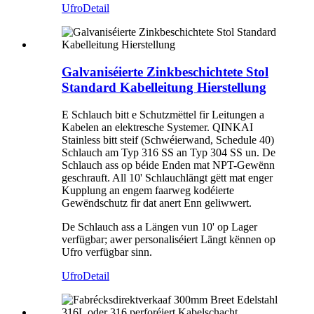
Ufro
Detail
Galvaniséierte Zinkbeschichtete Stol
Standard Kabelleitung Hierstellung
E Schlauch bitt e Schutzmëttel fir Leitungen a
Kabelen an elektresche Systemer. QINKAI
Stainless bitt steif (Schwéierwand, Schedule 40)
Schlauch am Typ 316 SS an Typ 304 SS un. De
Schlauch ass op béide Enden mat NPT-Gewënn
geschrauft. All 10' Schlauchlängt gëtt mat enger
Kupplung an engem faarweg kodéierte
Gewëndschutz fir dat anert Enn geliwwert.
De Schlauch ass a Längen vun 10' op Lager
verfügbar; awer personaliséiert Längt kënnen op
Ufro verfügbar sinn.
Ufro
Detail