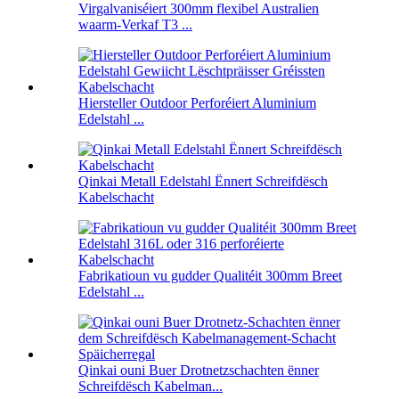
Virgalvaniséiert 300mm flexibel Australien
waarm-Verkaf T3 ...
Hiersteller Outdoor Perforéiert Aluminium
Edelstahl ...
Qinkai Metall Edelstahl Ënnert Schreifdësch
Kabelschacht
Fabrikatioun vu gudder Qualitéit 300mm Breet
Edelstahl ...
Qinkai ouni Buer Drotnetzschachten ënner
Schreifdësch Kabelman...