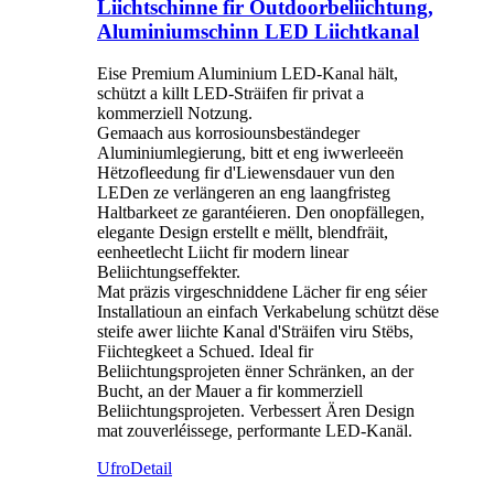
Liichtschinne fir Outdoorbeliichtung,
Aluminiumschinn LED Liichtkanal
Eise Premium Aluminium LED-Kanal hält,
schützt a killt LED-Sträifen fir privat a
kommerziell Notzung.
Gemaach aus korrosiounsbeständeger
Aluminiumlegierung, bitt et eng iwwerleeën
Hëtzofleedung fir d'Liewensdauer vun den
LEDen ze verlängeren an eng laangfristeg
Haltbarkeet ze garantéieren. Den onopfällegen,
elegante Design erstellt e mëllt, blendfräit,
eenheetlecht Liicht fir modern linear
Beliichtungseffekter.
Mat präzis virgeschniddene Lächer fir eng séier
Installatioun an einfach Verkabelung schützt dëse
steife awer liichte Kanal d'Sträifen viru Stëbs,
Fiichtegkeet a Schued. Ideal fir
Beliichtungsprojeten ënner Schränken, an der
Bucht, an der Mauer a fir kommerziell
Beliichtungsprojeten. Verbessert Ären Design
mat zouverléissege, performante LED-Kanäl.
Ufro
Detail