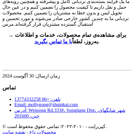
ما یک فرآیند بسته‌بندی نردبانی کامل و پیشرفته و همچنین رویه‌های
حمل و نقل داریم تا کیفیت محصول را تضمین کنیم و در عین حال
تحویل ایمن و بدون خطا به مشتریان را تضمین کنیم. محصولات
نردبانی ما به چندین کشور خارجی صادر می‌شوند و مورد تحسین و
استقبال گسترده مشتریان قرار گرفته‌اند.
مرس
→ برای مشاهده‌ی تمام محصولات، خدمات و اطلاعات
.
به‌روز، لطفاً
با ما تماس بگیرید
زمان ارسال: 30 آگوست 2024
تماس
تلفن: +86 13774332258
Email: mollygong@shqinkai.com
آدرس: Wensong Rd.333#، Songjiang Dist، شهر شانگهای،
چین، 201600
© کپی‌رایت - ۲۰۱۰-۲۰۲۲: تمامی حقوق محفوظ است.
محصولات داغ
-
نقشه سایت