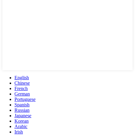
English
Chinese
French
German
Portuguese
Spanish
Russian
Japanese
Korean
Arabic
Irish