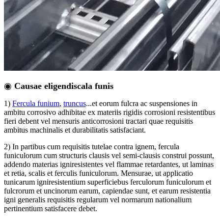
◉
Causae eligendi
scala funis
1)
Fercula funium
,
truncus
...et eorum fulcra ac suspensiones in
ambitu corrosivo adhibitae ex materiis rigidis corrosioni resistentibus
fieri debent vel mensuris anticorrosioni tractari quae requisitis
ambitus machinalis et durabilitatis satisfaciant.
2) In partibus cum requisitis tutelae contra ignem, fercula
funiculorum cum structuris clausis vel semi-clausis construi possunt,
addendo materias igniresistentes vel flammae retardantes, ut laminas
et retia, scalis et ferculis funiculorum. Mensurae, ut applicatio
tunicarum igniresistentium superficiebus ferculorum funiculorum et
fulcrorum et uncinorum earum, capiendae sunt, et earum resistentia
igni generalis requisitis regularum vel normarum nationalium
pertinentium satisfacere debet.