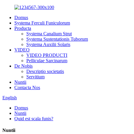
Domus
Systema Ferculi Funiculorum
Producta
Systema Canalium Strut
Systema Sustentationis Tuborum
Systema Auxilii Solaris
VIDEO
VIDEO PRODUCTI
Pelliculae Sarcinarum
De Nobis
Descriptio societatis
Servitium
Nuntii
Contacta Nos
English
Domus
Nuntii
Quid est scala funis?
Nuntii