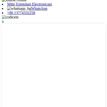
Mitte Epistulam Electronicam
WhatsApp
+86 13774332258
x