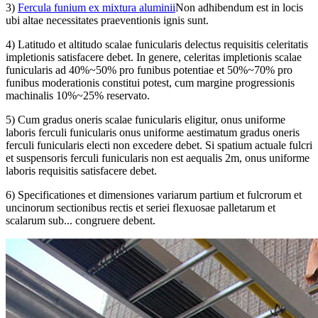
3)
Fercula funium ex mixtura aluminii
Non adhibendum est in locis
ubi altae necessitates praeventionis ignis sunt.
4) Latitudo et altitudo scalae funicularis delectus requisitis celeritatis
impletionis satisfacere debet. In genere, celeritas impletionis scalae
funicularis ad 40%~50% pro funibus potentiae et 50%~70% pro
funibus moderationis constitui potest, cum margine progressionis
machinalis 10%~25% reservato.
5) Cum gradus oneris scalae funicularis eligitur, onus uniforme
laboris ferculi funicularis onus uniforme aestimatum gradus oneris
ferculi funicularis electi non excedere debet. Si spatium actuale fulcri
et suspensoris ferculi funicularis non est aequalis 2m, onus uniforme
laboris requisitis satisfacere debet.
6) Specificationes et dimensiones variarum partium et fulcrorum et
uncinorum sectionibus rectis et seriei flexuosae palletarum et
scalarum sub... congruere debent.