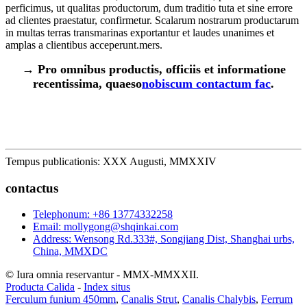
perficimus, ut qualitas productorum, dum traditio tuta et sine errore
ad clientes praestatur, confirmetur. Scalarum nostrarum productarum
in multas terras transmarinas exportantur et laudes unanimes et
amplas a clientibus acceperunt.
mers.
→ Pro omnibus productis, officiis et informatione
recentissima, quaeso
nobiscum contactum fac
.
Tempus publicationis: XXX Augusti, MMXXIV
contactus
Telephonum: +86 13774332258
Email: mollygong@shqinkai.com
Address: Wensong Rd.333#, Songjiang Dist, Shanghai urbs,
China, MMXDC
© Iura omnia reservantur - MMX-MMXXII.
Producta Calida
-
Index situs
Ferculum funium 450mm
,
Canalis Strut
,
Canalis Chalybis
,
Ferrum