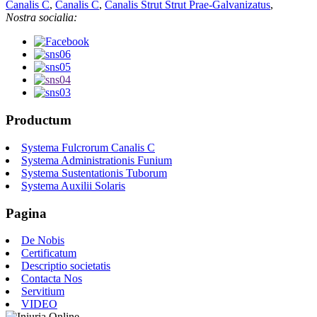
Canalis C
,
Canalis C
,
Canalis Strut Strut Prae-Galvanizatus
,
Nostra socialia:
Productum
Systema Fulcrorum Canalis C
Systema Administrationis Funium
Systema Sustentationis Tuborum
Systema Auxilii Solaris
Pagina
De Nobis
Certificatum
Descriptio societatis
Contacta Nos
Servitium
VIDEO