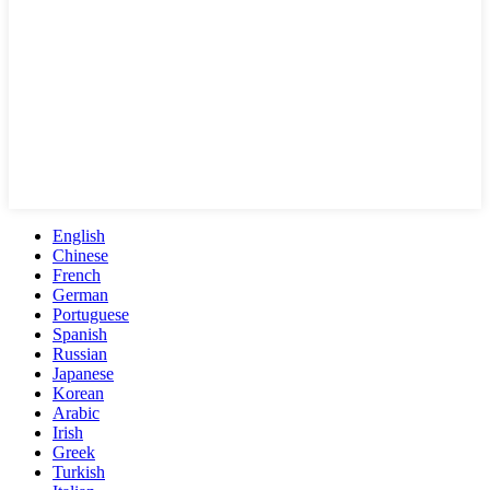
English
Chinese
French
German
Portuguese
Spanish
Russian
Japanese
Korean
Arabic
Irish
Greek
Turkish