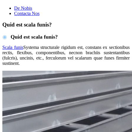
De Nobis
Contacta Nos
Quid est scala funis?
◉
Quid est scala funis?
Scala funis
Systema structurale rigidum est, constans ex sectionibus
rectis, flexibus, componentibus, necnon brachiis sustentantibus
(fulcris), uncinis, etc., ferculorum vel scalarum quae funes firmiter
sustinent.