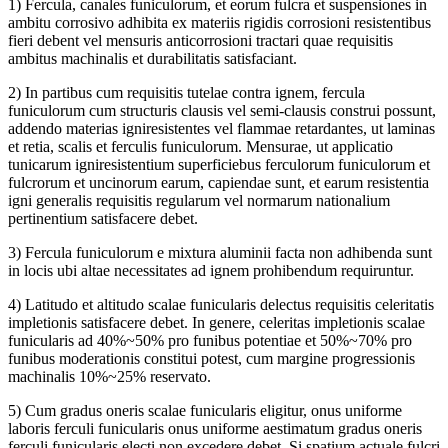
1) Fercula, canales funiculorum, et eorum fulcra et suspensiones in
ambitu corrosivo adhibita ex materiis rigidis corrosioni resistentibus
fieri debent vel mensuris anticorrosioni tractari quae requisitis
ambitus machinalis et durabilitatis satisfaciant.
2) In partibus cum requisitis tutelae contra ignem, fercula
funiculorum cum structuris clausis vel semi-clausis construi possunt,
addendo materias igniresistentes vel flammae retardantes, ut laminas
et retia, scalis et ferculis funiculorum. Mensurae, ut applicatio
tunicarum igniresistentium superficiebus ferculorum funiculorum et
fulcrorum et uncinorum earum, capiendae sunt, et earum resistentia
igni generalis requisitis regularum vel normarum nationalium
pertinentium satisfacere debet.
3) Fercula funiculorum e mixtura aluminii facta non adhibenda sunt
in locis ubi altae necessitates ad ignem prohibendum requiruntur.
4) Latitudo et altitudo scalae funicularis delectus requisitis celeritatis
impletionis satisfacere debet. In genere, celeritas impletionis scalae
funicularis ad 40%~50% pro funibus potentiae et 50%~70% pro
funibus moderationis constitui potest, cum margine progressionis
machinalis 10%~25% reservato.
5) Cum gradus oneris scalae funicularis eligitur, onus uniforme
laboris ferculi funicularis onus uniforme aestimatum gradus oneris
ferculi funicularis electi non excedere debet. Si spatium actuale fulcri