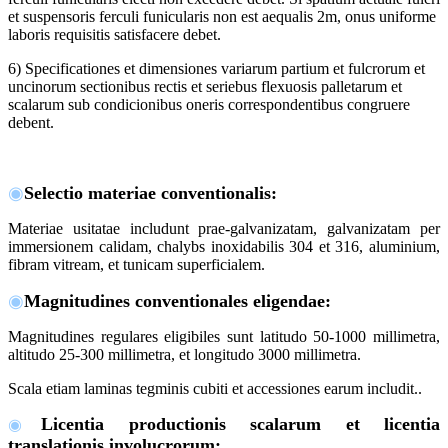
et suspensoris ferculi funicularis non est aequalis 2m, onus uniforme
laboris requisitis satisfacere debet.
6) Specificationes et dimensiones variarum partium et fulcrorum et
uncinorum sectionibus rectis et seriebus flexuosis palletarum et
scalarum sub condicionibus oneris correspondentibus congruere
debent.
◉
Selectio materiae conventionalis
:
Materiae usitatae includunt prae-galvanizatam, galvanizatam per
immersionem calidam, chalybs inoxidabilis 304 et 316, aluminium,
fibram vitream, et tunicam superficialem.
◉
Magnitudines conventionales eligendae
:
Magnitudines regulares eligibiles sunt latitudo 50-1000 millimetra,
altitudo 25-300 millimetra, et longitudo 3000 millimetra.
Scala etiam laminas tegminis cubiti et accessiones earum includit.
.
Licentia productionis scalarum et licentia
◉
translationis involucrorum
: