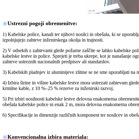
◉
Ustrezni pogoji obremenitve
:
1) Kabelske police, kanali ter njihovi nosilci in obešala, ki se uporablj
izpolnjujejo zahteve inženirskega okolja in trajnosti.
2) V odsekih z zahtevami glede požarne zaščite se lahko kabelske poli
kabelske lestve in police. Sprejeti je treba ukrepe, kot je nanašanje 
zahteve ustreznih nacionalnih predpisov ali standardov.
3) Kabelskih pladnjev iz aluminijeve zlitine se ne sme uporabljati na 
4) Izbira širine in višine kabelske lestve mora ustrezati zahtevam gl
krmilne kable, z 10 %–25 % rezerve za inženirski razvoj.
5) Pri izbiri nosilnosti kabelske lestve delovna enakomerna obremeni
obešala kabelske police ni enak 2 m, mora delovna enakomerna obrem
6) Specifikacije in dimenzije različnih komponent ter nosilcev in obe
◉
Konvencionalna izbira materiala
: