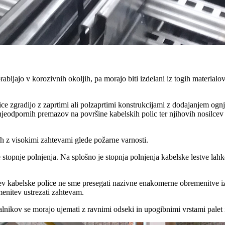
orabljajo v korozivnih okoljih, pa morajo biti izdelani iz togih materialov
ce zgradijo z zaprtimi ali polzaprtimi konstrukcijami z dodajanjem ognje
ognjeodpornih premazov na površine kabelskih polic ter njihovih nosilce
ih z visokimi zahtevami glede požarne varnosti.
ede stopnje polnjenja. Na splošno je stopnja polnjenja kabelske lestve 
tev kabelske police ne sme presegati nazivne enakomerne obremenitve izb
enitev ustrezati zahtevam.
alnikov se morajo ujemati z ravnimi odseki in upogibnimi vrstami palet 