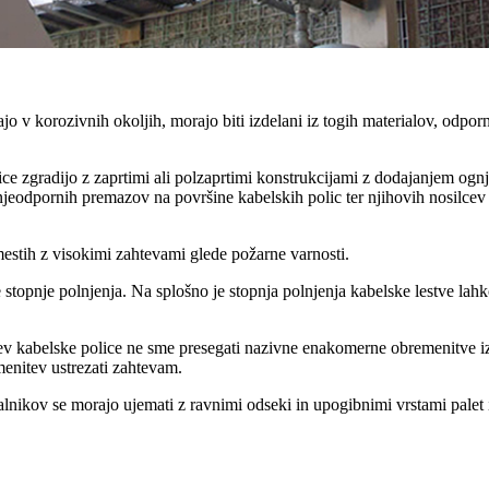
ajo v korozivnih okoljih, morajo biti izdelani iz togih materialov, odporni
ce zgradijo z zaprtimi ali polzaprtimi konstrukcijami z dodajanjem ognje
ognjeodpornih premazov na površine kabelskih polic ter njihovih nosilce
mestih z visokimi zahtevami glede požarne varnosti.
ede stopnje polnjenja. Na splošno je stopnja polnjenja kabelske lestve 
tev kabelske police ne sme presegati nazivne enakomerne obremenitve izb
enitev ustrezati zahtevam.
šalnikov se morajo ujemati z ravnimi odseki in upogibnimi vrstami palet