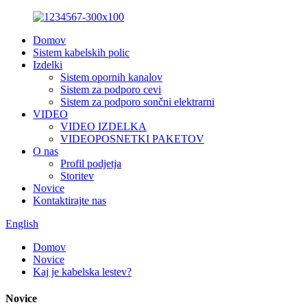
Domov
Sistem kabelskih polic
Izdelki
Sistem opornih kanalov
Sistem za podporo cevi
Sistem za podporo sončni elektrarni
VIDEO
VIDEO IZDELKA
VIDEOPOSNETKI PAKETOV
O nas
Profil podjetja
Storitev
Novice
Kontaktirajte nas
English
Domov
Novice
Kaj je kabelska lestev?
Novice