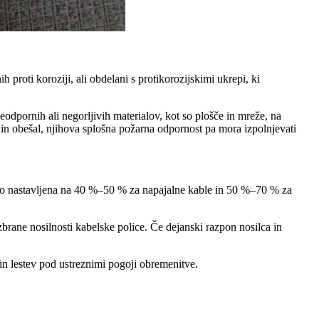
h proti koroziji, ali obdelani s protikorozijskimi ukrepi, ki
odpornih ali negorljivih materialov, kot so plošče in mreže, na
v in obešal, njihova splošna požarna odpornost pa mora izpolnjevati
lahko nastavljena na 40 %–50 % za napajalne kable in 50 %–70 % za
rane nosilnosti kabelske police. Če dejanski razpon nosilca in
 in lestev pod ustreznimi pogoji obremenitve.