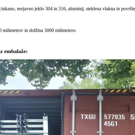
nkano, nerjavno jeklo 304 in 316, aluminij, steklena vlakna in površi
0 milimetrov in dolžina 3000 milimetrov.
oz embalaže
: