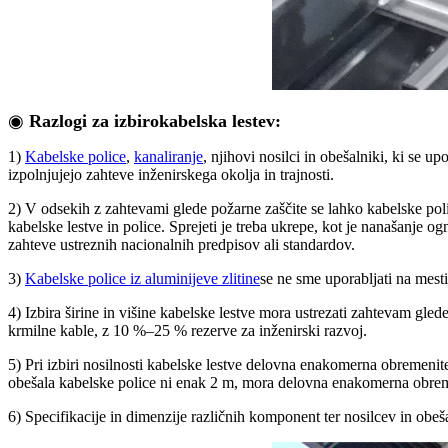
◉
Razlogi za izbiro
kabelska lestev:
1)
Kabelske police
,
kanaliranje
, njihovi nosilci in obešalniki, ki se up
izpolnjujejo zahteve inženirskega okolja in trajnosti.
2) V odsekih z zahtevami glede požarne zaščite se lahko kabelske poli
kabelske lestve in police. Sprejeti je treba ukrepe, kot je nanašanje 
zahteve ustreznih nacionalnih predpisov ali standardov.
3)
Kabelske police iz aluminijeve zlitine
se ne sme uporabljati na mest
4) Izbira širine in višine kabelske lestve mora ustrezati zahtevam gl
krmilne kable, z 10 %–25 % rezerve za inženirski razvoj.
5) Pri izbiri nosilnosti kabelske lestve delovna enakomerna obremeni
obešala kabelske police ni enak 2 m, mora delovna enakomerna obrem
6) Specifikacije in dimenzije različnih komponent ter nosilcev in obeš