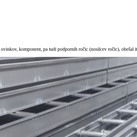
, ovinkov, komponent, pa tudi podpornih ročic (nosilcev ročic), obešal it