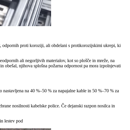
, odpornih proti koroziji, ali obdelani s protikorozijskimi ukrepi, ki
odpornih ali negorljivih materialov, kot so plošče in mreže, na
v in obešal, njihova splošna požarna odpornost pa mora izpolnjevati
lahko nastavljena na 40 %–50 % za napajalne kable in 50 %–70 % za
rane nosilnosti kabelske police. Če dejanski razpon nosilca in
in lestev pod