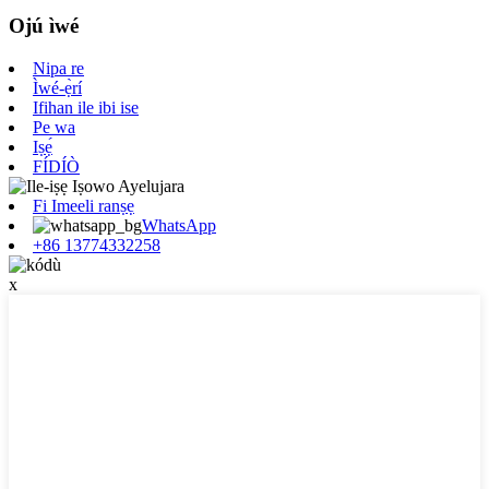
Ojú ìwé
Nipa re
Ìwé-ẹ̀rí
Ifihan ile ibi ise
Pe wa
Iṣẹ́
FÍDÍÒ
Fi Imeeli ranṣẹ
WhatsApp
+86 13774332258
x