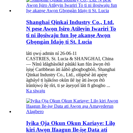
Shanghai Qinkai Industry Co., Ltd.
N pese Awọn Iṣiro Atilẹyin Iwariri To
ti ni ilọsiwaju fun Iṣẹ akanṣe Awọn
Gbọngàn Idajọ ti St. Lucia
láti ọwọ́ admin ní 26-06-11
CASTRIES, St. Lucia & SHANGHAI, China
— Nínú ìdàgbàsókè pàtàkì kan fún àwọn ètò
ìṣiṣẹ́ Caribbean àti ààbò gbogbogbòò, Shanghai
Qinkai Industry Co., Ltd., olùpèsè àti apẹ̀rẹ
àgbáyé ti ìṣàkóso okùn ilé iṣẹ́ àti àwọn ètò
ìrànlọ́wọ́ ilẹ̀ ríri, ti ṣe àṣeyọrí láti fi gbogbo ...
Ka siwaju
Iyika Ọja Okun Okun Kariaye: Lilọ
kiri Awọn Ifaagun Ile-iṣẹ Data ati