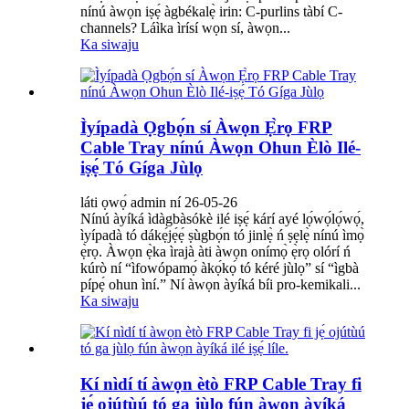
nínú àwọn iṣẹ́ àgbékalẹ̀ irin: C-purlins tàbí C-
channels? Láìka ìrísí wọn sí, àwọn...
Ka siwaju
Ìyípadà Ọgbọ́n sí Àwọn Ẹ̀rọ FRP
Cable Tray nínú Àwọn Ohun Èlò Ilé-
iṣẹ́ Tó Gíga Jùlọ
láti ọwọ́ admin ní 26-05-26
Nínú àyíká ìdàgbàsókè ilé iṣẹ́ kárí ayé lọ́wọ́lọ́wọ́,
ìyípadà tó dákẹ́jẹ́ẹ́ ṣùgbọ́n tó jinlẹ̀ ń ṣẹlẹ̀ nínú ìmọ̀
ẹ̀rọ. Àwọn ẹ̀ka ìrajà àti àwọn onímọ̀ ẹ̀rọ olórí ń
kúrò ní “ìfowópamọ́ àkọ́kọ́ tó kéré jùlọ” sí “ìgbà
pípẹ́ ohun ìní.” Ní àwọn àyíká bíi pro-kemikali...
Ka siwaju
Kí nìdí tí àwọn ètò FRP Cable Tray fi
jẹ́ ojútùú tó ga jùlọ fún àwọn àyíká