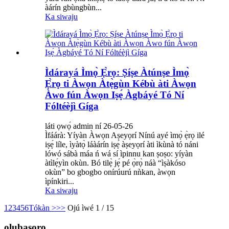
àárín gbùngbùn...
Ka siwaju
Ìdárayá Ìmọ̀ Ẹ̀rọ: Ṣíṣe Àtúnṣe Ìmọ̀
Ẹ̀rọ ti Àwọn Àtẹ̀gùn Kébù àti Àwọn
Àwo fún Àwọn Iṣẹ́ Àgbáyé Tó Ní
Fóltéèjì Gíga
láti ọwọ́ admin ní 26-05-26
Ìfáárà: Yíyàn Àwọn Aṣeyọrí Nínú ayé ìmọ̀ ẹ̀rọ ilé
iṣẹ́ líle, ìyàtọ̀ láàárín iṣẹ́ àṣeyọrí àti ìkùnà tó náni
lówó sábà máa ń wá sí ìpinnu kan ṣoṣo: yíyàn
àtìlẹ́yìn okùn. Bó tilẹ̀ jẹ́ pé ọ̀rọ̀ náà “ìṣàkóso
okùn” bo gbogbo onírúurú nǹkan, àwọn
ìpínkiri...
Ka siwaju
1
2
3
4
5
6
Tókàn >
>>
Ojú ìwé 1 / 15
olubasọrọ