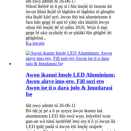
láti ọwọ́ admin ní 26-06-17
Nítorí ìbéèrè tó ń pọ̀ sí i fún ìmọ́lẹ̀ tó farasin àti
àwọn ìlànà ìkọ́lé tó lágbára tó lágbára ní gbogbo
ẹ̀ka ìkọ́lé kárí ayé, àwọn ihò iná aluminiomu ti
fara hàn gẹ́gẹ́ bí apá tó yàtọ̀ síra láàárín àwọn
ohun èlò ìmọ́lẹ̀ ilé ní ọdún 2026. Wọ́n ń ṣiṣẹ́
gẹ́gẹ́ bí ọkọ̀ ayọ́kẹ́lẹ́ tó ṣe pàtàkì fún gbígbé àti
gbígbóná...
Ka siwaju
Awọn ikanni Imọlẹ LED Aluminium:
Awọn alaye imọ-ẹrọ, Fifi sori ẹrọ
Awọn iṣe ti o dara julọ & Imudarasi
Iṣẹ
láti ọwọ́ admin ní 26-06-11
Bó tilẹ̀ jẹ́ pé a ń ṣe ayẹyẹ àwọn ikanni iná
aluminiomu LED fún ẹwà wọn, ìníyelórí wọn
gan-an wà nínú ìṣedéédé ìmọ̀ ẹ̀rọ tí ó yí àwọn ìlà
LED ipilẹ̀ padà sí àwọn ètò ìmọ́lẹ̀ onípele