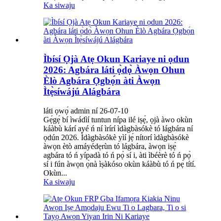
Ka siwaju
Ìbísí Ọjà Atẹ Okun Kariaye ni ọdun
2026: Agbára láti ọ̀dọ̀ Àwọn Ohun
Èlò Agbára Ọgbọ́n àti Àwọn
Ìtẹ̀síwájú Alágbára
láti ọwọ́ admin ní 26-07-10
Gẹ́gẹ́ bí ìwádìí tuntun nípa ilé iṣẹ́, ọjà àwo okùn
káàbù kárí ayé ń ní ìrírí ìdàgbàsókè tó lágbára ní
ọdún 2026. Ìdàgbàsókè yìí jẹ́ nítorí ìdàgbàsókè
àwọn ètò amáyédẹrùn tó lágbára, àwọn iṣẹ́
agbára tó ń yípadà tó ń pọ̀ sí i, àti ìbéèrè tó ń pọ̀
sí i fún àwọn ọ̀nà ìṣàkóso okùn káàbù tó ń pẹ́ títí.
Okùn...
Ka siwaju