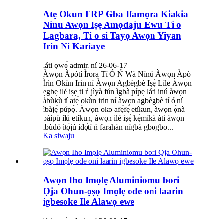
Atẹ Okun FRP Gba Ifamọra Kiakia
Ninu Awọn Iṣẹ Amọdaju Ewu Ti o
Lagbara, Ti o si Tayọ Awọn Yiyan
Irin Ni Kariaye
láti ọwọ́ admin ní 26-06-17
Àwọn Àpótí Ìrora Tí Ó Ń Wà Nínú Àwọn Àpò
Ìrìn Okùn Irin ní Àwọn Agbègbè Iṣẹ́ Líle Àwọn
ẹgbẹ́ ilé iṣẹ́ ti ń jìyà fún ìgbà pípẹ́ láti inú àwọn
àbùkù tí atẹ́ okùn irin ní àwọn agbègbè tí ó ní
ìbàjẹ́ púpọ̀. Àwọn oko afẹ́fẹ́ etíkun, àwọn ọ̀nà
páìpù ìlú etíkun, àwọn ilé iṣẹ́ kẹ́míkà àti àwọn
ibùdó ìtọ́jú ìdọ̀tí ń farahàn nígbà gbogbo...
Ka siwaju
Awọn Iho Imọlẹ Aluminiomu bori
Ọja Ohun-ọṣọ Imọlẹ ode oni laarin
igbesoke Ile Alawọ ewe