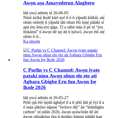
Awọn aṣa Amayederun Alagbero
láti ọwọ́ admin ní 26-06-05
Nínú àyíká ìkọ́lé kárí ayé tí ó ń yípadà kíákíá, atẹ́
okùn onírẹ̀lẹ̀ ti yípadà láti ohun èlò ìṣiṣẹ́ pàtàkì sí
apá ẹ̀rọ ìmọ̀-ẹ̀rọ gíga. Tí a sábà máa ń pè ní “ẹ̀rọ
ìfọkànsí” ti àwọn ilé iṣẹ́ àti ti ìṣòwò, àwọn ètò atẹ́
okùn ń rí...
Ka siwaju
C Purlin vs C Channel: Awọn iyatọ
pataki ninu Awọn ohun elo eto ati
Agbara Gbigbe Ẹru fun Awọn Iṣẹ
Ikole 2026
láti ọwọ́ admin ní 26-05-27
Pẹ̀lú ọjà ètò ìṣẹ̀dá àgbáyé tí a ti ṣètò láti jẹ́ èyí tí a
ó máa ṣàkóso nípasẹ̀ “ìwúwo díẹ̀” àti “ìmúdàgba
carbon” ní ọdún 2026, àwọn ayàwòrán ilé àti
àwọn olùṣàkóso ríra ń dojúkọ ìpinnu pàtàkì kan