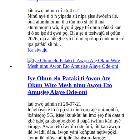
láti ọwọ́ admin ní 26-07-21
Nínú ayé tí ó ń yípadà síi nípa ṣíṣe àwòrán ilé,
ọ̀nà aluminiomu, tí a tún mọ̀ sí ibi tí iná
aluminiomu wà, ń yọjú gẹ́gẹ́ bí ohun pàtàkì kan
tí ó so iṣẹ́ àti ẹwà pọ̀. Bí a ṣe ń tẹ̀síwájú sí ọdún
2026, ọjà aláìlẹ́gbẹ́ yìí tí ó ní ọ̀pọ̀lọpọ̀ nǹkan ń kó
ipa pàtàkì síi ní...
Ka siwaju
Iye Ohun elo Pataki ti Awọn Atẹ
Okun Wire Mesh ninu Awọn Eto
Amuṣiṣẹ Alaye Ode-oni
láti ọwọ́ admin ní 26-07-21
Ìdàgbàsókè tó ń pọ̀ sí i nínú ọrọ̀ ajé oní-nọ́ńbà,
ìbánisọ̀rọ̀ 5G, ìṣiṣẹ́ ìkùukùu àti ìmọ̀ ẹ̀rọ ńlá data ti
gbé ìgbéga gbogbogbòò ti pápá ìwífún kárí ayé
lárugẹ. Àwọn ètò ìwífún òde òní, títí kan àwọn
ilé ìwádìí dátà, àwọn yàrá kọ̀ǹpútà nẹ́tíwọ́ọ̀kì,
àwọn ilé olóye àti ìpìlẹ̀ ìbánisọ̀rọ̀ lárugẹ...