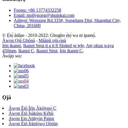
Foonu: +86 13774332258
Email: mollygong@shqinkai.com
Adirẹsi: Wensong Rd.333#, Songjiang Dist, Shanghai City,
China, 201600
© Ẹ̀tọ́ àdáṣe - 2010-2022: Gbogbo ẹ̀tọ́ wa ni ipamọ́.
Àwọn Ọjà Gbóná
-
Máàpù ojú-ọ̀nà
Irin ikanni
,
Ikanni Strut ti a ti fi Slotted ṣe tẹlẹ
,
Atẹ okun waya
450mm
,
Ikanni C
,
Ikanni Strut
,
Irin ikanni C
,
Àwùjọ wa:
Ọjà
Àwọn Ètò Ìrìn Àkójọpọ̀ C
Àwọn Ètò Ìṣàkóso Kébù
Awọn Eto Atilẹyin Paipu
Àwọn Ètò Ìrànlọ́wọ́ Oòrùn