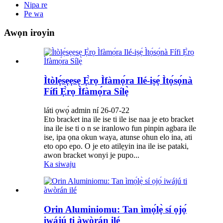
Nipa re
Pe wa
Awọn iroyin
Ìtòlẹ́sẹẹsẹ Ẹ̀rọ Ìfàmọ́ra Ilé-iṣẹ́ Ìtọ́sọ́nà
Fífi Ẹ̀rọ Ìfàmọ́ra Sílẹ̀
láti ọwọ́ admin ní 26-07-22
Eto bracket ina ile ise ti ile ise naa je eto bracket
ina ile ise ti o n se iranlowo fun pinpin agbara ile
ise, ipa ọna okun waya, atunse ohun elo ina, ati
eto opo epo. O je eto atilẹyin ina ile ise pataki,
awon bracket wonyi je pupo...
Ka siwaju
Orin Aluminiomu: Tan ìmọ́lẹ̀ sí ọjọ́
iwájú ti àwòrán ilé