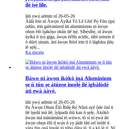
ilé iṣẹ́ líle.
láti ọwọ́ admin ní 26-05-26
Ààlà Irin ní Àwọn Àyíká Tó Lè Gbé Pọ̀ Fún ọ̀pọ̀
ọdún, irin galvanized àti aluminiomu ni àwọn
ohun èlò ìṣàkóṣo okùn ilé iṣẹ́. Síbẹ̀síbẹ̀, ní àwọn
àyíká tí iyọ̀ gíga, àwọn èéfín acidic, tàbí ọrinrin tí
ó dúró ṣinṣin, àní àwọn ìbòrí irin tí ó lágbára jùlọ
lè ṣẹlẹ̀...
Ka siwaju
Báwo ni àwọn ìkòkò iná Aluminium
ṣe ń tún ṣe àtúnṣe ìmọ́lẹ̀ ilé ìgbàlódé
àti ẹwà ààyè.
láti ọwọ́ admin ní 26-05-26
Pa Àwọn Ohun Èlò Ìbílẹ̀ Rẹ́ Nínú ayé òde òní ti
ilé ìṣẹ̀dá inú ilé, ìyípadà ńlá kan ń ṣẹlẹ̀. Àkókò
àwọn iná mànàmáná tó wúwo, tó sì ní ẹwà àti
àwọn ohun èlò tí wọ́n ń yọ jáde láti orí òrùlé ń
yára fún ọ̀nà ìmọ́lẹ̀ tó túbọ̀ dára jù, tí a kò lè rí. Ní