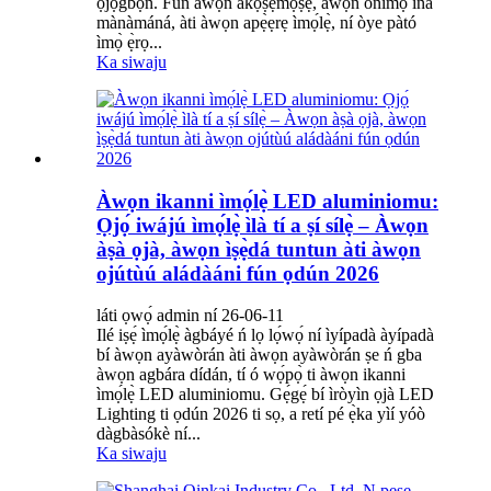
ọ̀jọ̀gbọ́n. Fún àwọn akọ́ṣẹ́mọṣẹ́, àwọn onímọ̀ iná
mànàmáná, àti àwọn apẹ̀ẹrẹ ìmọ́lẹ̀, ní òye pàtó
ìmọ̀ ẹ̀rọ...
Ka siwaju
Àwọn ikanni ìmọ́lẹ̀ LED aluminiomu:
Ọjọ́ iwájú ìmọ́lẹ̀ ìlà tí a ṣí sílẹ̀ – Àwọn
àṣà ọjà, àwọn ìṣẹ̀dá tuntun àti àwọn
ojútùú aládàáni fún ọdún 2026
láti ọwọ́ admin ní 26-06-11
Ilé iṣẹ́ ìmọ́lẹ̀ àgbáyé ń lọ lọ́wọ́ ní ìyípadà àyípadà
bí àwọn ayàwòrán àti àwọn ayàwòrán ṣe ń gba
àwọn agbára dídán, tí ó wọ́pọ̀ ti àwọn ikanni
ìmọ́lẹ̀ LED aluminiomu. Gẹ́gẹ́ bí ìròyìn ọjà LED
Lighting ti ọdún 2026 ti sọ, a retí pé ẹ̀ka yìí yóò
dàgbàsókè ní...
Ka siwaju