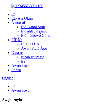
Ilé
Ètò Àtẹ Okùn
Àwọn ọjà
Ètò Ìkànnì Strut
Ètò àtìlẹ́yìn paipu
Ètò Ìrànlọ́wọ́ Oòrùn
FÍDÍÒ
FÍDÍÒ ỌJÀ
Àwọn Fídíò Àpò
Nipa re
Ifihan ile ibi ise
Iṣẹ́
Awọn iroyin
Pe wa
English
Ilé
Awọn iroyin
Awọn iroyin