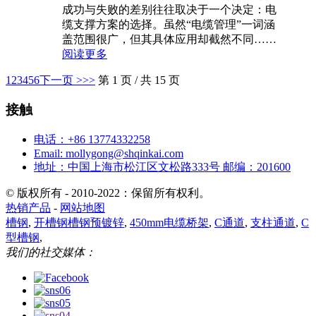
成功与失败的差别往往取决于一个决定：电
缆支撑方案的选择。虽然“电缆管理”一词涵
盖范围很广，但其具体应用却截然不同……
阅读更多
1
2
3
4
5
6
下一页 >
>>
第 1 页 / 共 15 页
接触
电话：+86 13774332258
Email: mollygong@shqinkai.com
地址：中国上海市松江区文松路333号 邮编：201600
© 版权所有 - 2010-2022：保留所有权利。
热销产品
-
网站地图
槽钢
,
开槽钢槽钢预镀锌
,
450mm电缆桥架
,
C通道
,
支柱通道
,
C
型槽钢
,
我们的社交媒体：