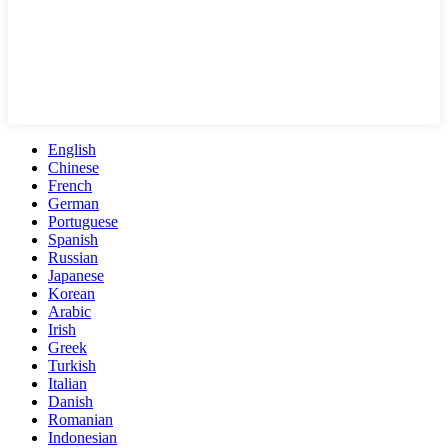
English
Chinese
French
German
Portuguese
Spanish
Russian
Japanese
Korean
Arabic
Irish
Greek
Turkish
Italian
Danish
Romanian
Indonesian